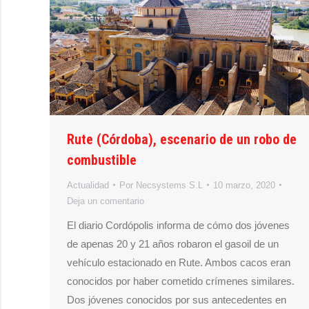
Rute (Córdoba), escenario de un robo de
combustible
Actualidad
Por
Necsystems S.L
10 marzo, 2020
Deja un comentario
El diario Cordópolis informa de cómo dos jóvenes
de apenas 20 y 21 años robaron el gasoil de un
vehículo estacionado en Rute. Ambos cacos eran
conocidos por haber cometido crímenes similares.
Dos jóvenes conocidos por sus antecedentes en